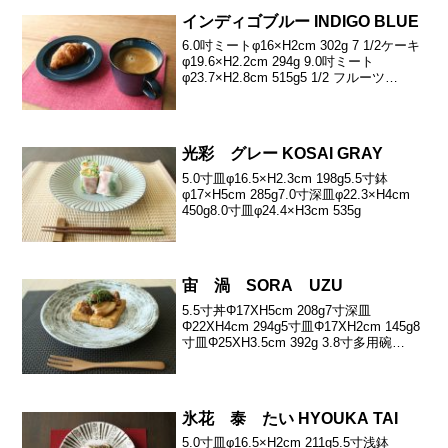
インディゴブルー INDIGO BLUE
6.0吋ミートφ16×H2cm 302g 7 1/2ケーキ
φ19.6×H2.2cm 294g 9.0吋ミート
φ23.7×H2.8cm 515g5 1/2 フルーツ
φ14.9×H3.1cm 186g6 1/2オートミル
φ17.2×H5.4cm...
光彩 グレー KOSAI GRAY
5.0寸皿φ16.5×H2.3cm 198g5.5寸鉢
φ17×H5cm 285g7.0寸深皿φ22.3×H4cm
450g8.0寸皿φ24.4×H3cm 535g
宙 渦 SORA UZU
5.5寸丼Φ17XH5cm 208g7寸深皿
Φ22XH4cm 294g5寸皿Φ17XH2cm 145g8
寸皿Φ25XH3.5cm 392g 3.8寸多用碗
φ12×H6.4cm 195g4.8寸多用丼
φ15.2×H6.7cm 290g
氷花 泰 たい HYOUKA TAI
5.0寸皿φ16.5×H2cm 211g5.5寸浅鉢