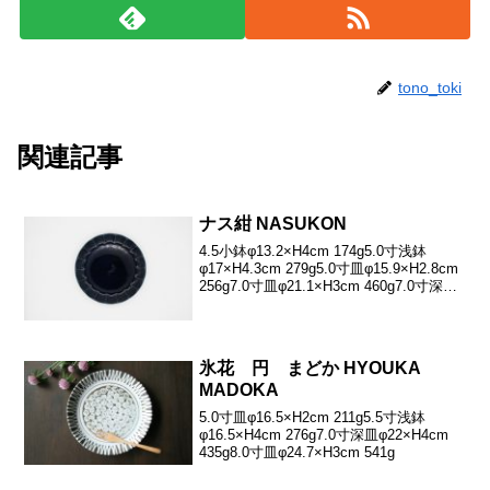
tono_toki
関連記事
ナス紺 NASUKON
4.5小鉢φ13.2×H4cm 174g5.0寸浅鉢
φ17×H4.3cm 279g5.0寸皿φ15.9×H2.8cm
256g7.0寸皿φ21.1×H3cm 460g7.0寸深皿
φ21.8×H4.5cm 468g8.0寸深皿
φ23.6×H5...
氷花 円 まどか HYOUKA
MADOKA
5.0寸皿φ16.5×H2cm 211g5.5寸浅鉢
φ16.5×H4cm 276g7.0寸深皿φ22×H4cm
435g8.0寸皿φ24.7×H3cm 541g