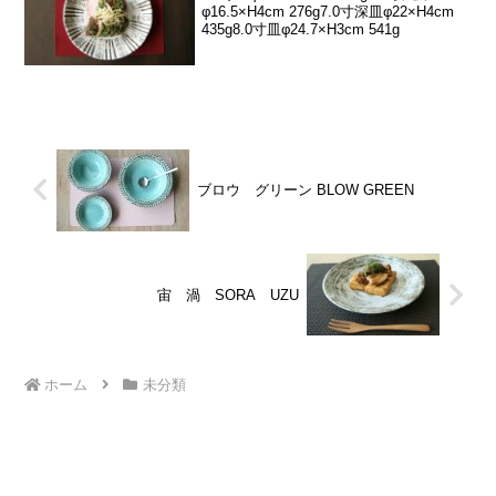
φ16.5×H4cm 276g7.0寸深皿φ22×H4cm
435g8.0寸皿φ24.7×H3cm 541g
ブロウ グリーン BLOW GREEN
宙 渦 SORA UZU
ホーム
未分類