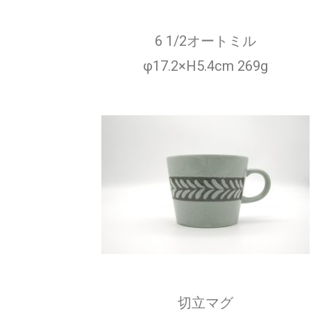
6 1/2オートミル
φ17.2×H5.4cm 269g
切立マグ