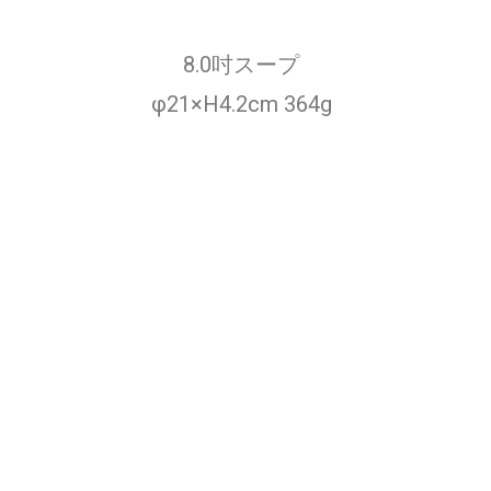
8.0吋スープ
φ21×H4.2cm 364g