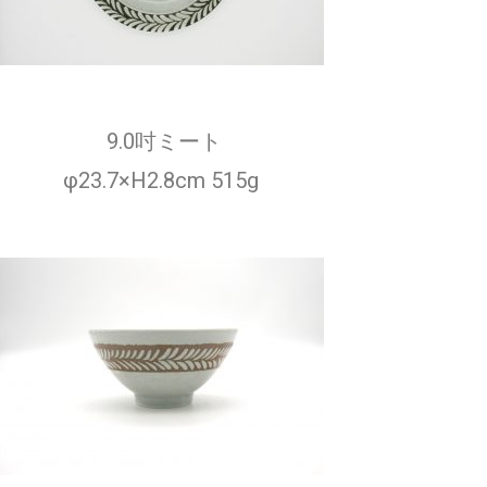
9.0吋ミート
φ23.7×H2.8cm 515g